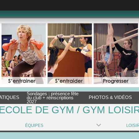
Sondages : présence fête
ATIQUES
PHOTOS & VIDÉOS
du club + réinscriptions
2027
ECOLE DE GYM / GYM LOISI
ÉQUIPES