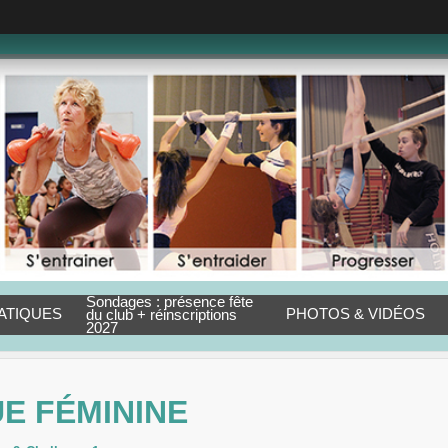
Sondages : présence fête
ATIQUES
PHOTOS & VIDÉOS
du club + réinscriptions
2027
E FÉMININE