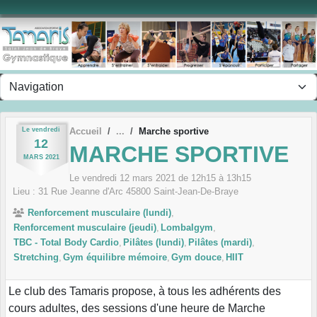
Panneau de gestion des cookies
Le
vendredi
Accueil
Marche sportive
12
MARCHE SPORTIVE
MARS
2021
Le
vendredi
12
mars
2021
de 12h15 à 13h15
Lieu :
31 Rue Jeanne d'Arc
45800
Saint-Jean-De-Braye
Renforcement musculaire (lundi)
Renforcement musculaire (jeudi)
Lombalgym
TBC - Total Body Cardio
Pilâtes (lundi)
Pilâtes (mardi)
Stretching
Gym équilibre mémoire
Gym douce
HIIT
Le club des Tamaris propose, à tous les adhérents des
cours adultes, des sessions d'une heure de Marche