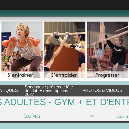
Sondages : présence fête
ATIQUES
PHOTOS & VIDÉOS
du club + réinscriptions
2027
 ADULTES - GYM + ET D'ENT
ÉQUIPES