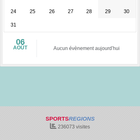
24
25
26
27
28
29
30
31
06
AOÛT
Aucun évènement aujourd'hui
SPORTS
REGIONS
236073
visites